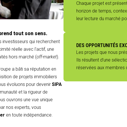
Chaque projet est présenté
horizon de temps, context
leur lecture du marché p
prend tout son sens.
s investisseurs qui recherchent
DES OPPORTUNITÉS EX
mité réelle avec l'actif, une
Les projets que nous pré
nités hors marché (
off-market
).
Ils résultent d’une sélect
réservées aux membres du
groupe a bâti sa réputation en
sition de projets immobiliers
 nous évoluons pour devenir
SIPA
munauté et la rigueur de
 vous ouvrons une vue unique
 par nos experts, vous
ier
en toute indépendance.