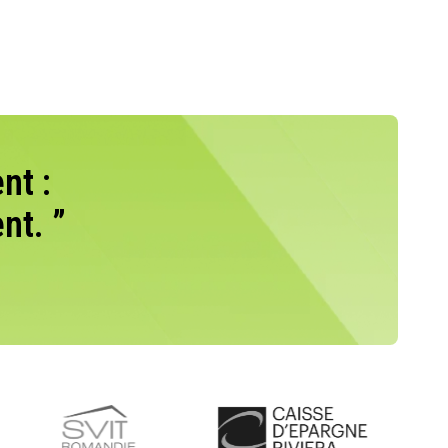
nt :
nt. ”