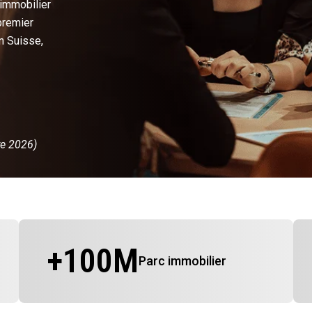
 immobilier
premier
n Suisse,
re 2026)
+
100
M
Parc immobilier