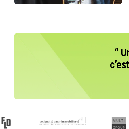
“ U
c’es