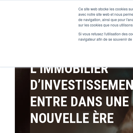
Ce site web stocke les cookies sur
avec notre site web et nous perme
de navigation, ainsi que pour l'ana
sur les cookies que nous utilisons,
Si vous refusez l'utilisation des c
navigateur afin de se souvenir de
L’IMMOBILIER
D’INVESTISSEME
ENTRE DANS UNE
NOUVELLE ÈRE