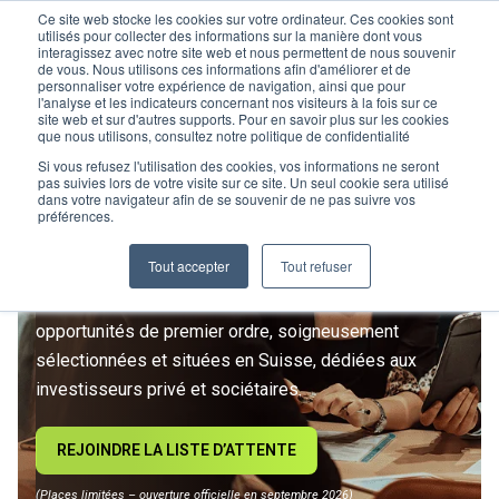
Ce site web stocke les cookies sur votre ordinateur. Ces cookies sont
utilisés pour collecter des informations sur la manière dont vous
interagissez avec notre site web et nous permettent de nous souvenir
de vous. Nous utilisons ces informations afin d'améliorer et de
personnaliser votre expérience de navigation, ainsi que pour
l'analyse et les indicateurs concernant nos visiteurs à la fois sur ce
site web et sur d'autres supports. Pour en savoir plus sur les cookies
L’IMMOBILIER
que nous utilisons, consultez notre politique de confidentialité
D’INVESTISSEMENT ENTRE
Si vous refusez l'utilisation des cookies, vos informations ne seront
pas suivies lors de votre visite sur ce site. Un seul cookie sera utilisé
dans votre navigateur afin de se souvenir de ne pas suivre vos
DANS UNE NOUVELLE ÈRE
préférences.
Tout accepter
Tout refuser
Rejoignez le premier club privé d'investissement
immobilier suisse. Un accès exclusif à des
opportunités de premier ordre, soigneusement
sélectionnées et situées en Suisse, dédiées aux
investisseurs privé et sociétaires.
REJOINDRE LA LISTE D’ATTENTE
(Places limitées – ouverture officielle en septembre 2026)