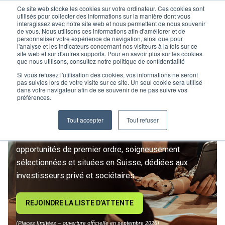
Ce site web stocke les cookies sur votre ordinateur. Ces cookies sont
utilisés pour collecter des informations sur la manière dont vous
interagissez avec notre site web et nous permettent de nous souvenir
de vous. Nous utilisons ces informations afin d'améliorer et de
personnaliser votre expérience de navigation, ainsi que pour
l'analyse et les indicateurs concernant nos visiteurs à la fois sur ce
site web et sur d'autres supports. Pour en savoir plus sur les cookies
L’IMMOBILIER
que nous utilisons, consultez notre politique de confidentialité
D’INVESTISSEMENT ENTRE
Si vous refusez l'utilisation des cookies, vos informations ne seront
pas suivies lors de votre visite sur ce site. Un seul cookie sera utilisé
dans votre navigateur afin de se souvenir de ne pas suivre vos
DANS UNE NOUVELLE ÈRE
préférences.
Tout accepter
Tout refuser
Rejoignez le premier club privé d'investissement
immobilier suisse. Un accès exclusif à des
opportunités de premier ordre, soigneusement
sélectionnées et situées en Suisse, dédiées aux
investisseurs privé et sociétaires.
REJOINDRE LA LISTE D’ATTENTE
(Places limitées – ouverture officielle en septembre 2026)