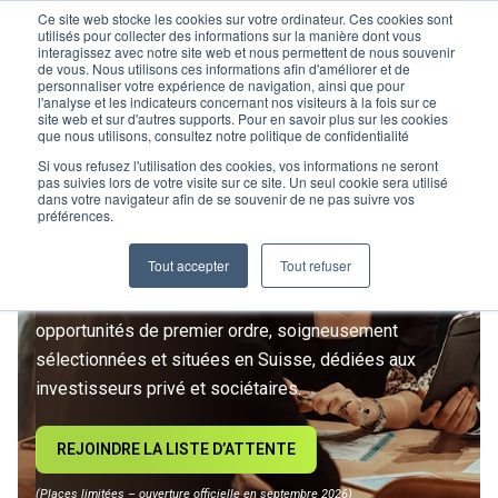
Ce site web stocke les cookies sur votre ordinateur. Ces cookies sont
utilisés pour collecter des informations sur la manière dont vous
interagissez avec notre site web et nous permettent de nous souvenir
de vous. Nous utilisons ces informations afin d'améliorer et de
personnaliser votre expérience de navigation, ainsi que pour
l'analyse et les indicateurs concernant nos visiteurs à la fois sur ce
site web et sur d'autres supports. Pour en savoir plus sur les cookies
L’IMMOBILIER
que nous utilisons, consultez notre politique de confidentialité
D’INVESTISSEMENT ENTRE
Si vous refusez l'utilisation des cookies, vos informations ne seront
pas suivies lors de votre visite sur ce site. Un seul cookie sera utilisé
dans votre navigateur afin de se souvenir de ne pas suivre vos
DANS UNE NOUVELLE ÈRE
préférences.
Tout accepter
Tout refuser
Rejoignez le premier club privé d'investissement
immobilier suisse. Un accès exclusif à des
opportunités de premier ordre, soigneusement
sélectionnées et situées en Suisse, dédiées aux
investisseurs privé et sociétaires.
REJOINDRE LA LISTE D’ATTENTE
(Places limitées – ouverture officielle en septembre 2026)