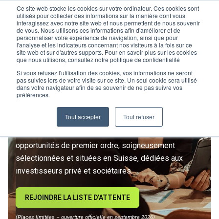
Ce site web stocke les cookies sur votre ordinateur. Ces cookies sont
utilisés pour collecter des informations sur la manière dont vous
interagissez avec notre site web et nous permettent de nous souvenir
de vous. Nous utilisons ces informations afin d'améliorer et de
personnaliser votre expérience de navigation, ainsi que pour
l'analyse et les indicateurs concernant nos visiteurs à la fois sur ce
site web et sur d'autres supports. Pour en savoir plus sur les cookies
L’IMMOBILIER
que nous utilisons, consultez notre politique de confidentialité
D’INVESTISSEMENT ENTRE
Si vous refusez l'utilisation des cookies, vos informations ne seront
pas suivies lors de votre visite sur ce site. Un seul cookie sera utilisé
dans votre navigateur afin de se souvenir de ne pas suivre vos
DANS UNE NOUVELLE ÈRE
préférences.
Tout accepter
Tout refuser
Rejoignez le premier club privé d'investissement
immobilier suisse. Un accès exclusif à des
opportunités de premier ordre, soigneusement
sélectionnées et situées en Suisse, dédiées aux
investisseurs privé et sociétaires.
REJOINDRE LA LISTE D’ATTENTE
(Places limitées – ouverture officielle en septembre 2026)