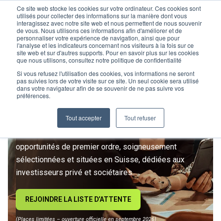
Ce site web stocke les cookies sur votre ordinateur. Ces cookies sont
utilisés pour collecter des informations sur la manière dont vous
interagissez avec notre site web et nous permettent de nous souvenir
de vous. Nous utilisons ces informations afin d'améliorer et de
personnaliser votre expérience de navigation, ainsi que pour
l'analyse et les indicateurs concernant nos visiteurs à la fois sur ce
site web et sur d'autres supports. Pour en savoir plus sur les cookies
L’IMMOBILIER
que nous utilisons, consultez notre politique de confidentialité
D’INVESTISSEMENT ENTRE
Si vous refusez l'utilisation des cookies, vos informations ne seront
pas suivies lors de votre visite sur ce site. Un seul cookie sera utilisé
dans votre navigateur afin de se souvenir de ne pas suivre vos
DANS UNE NOUVELLE ÈRE
préférences.
Tout accepter
Tout refuser
Rejoignez le premier club privé d'investissement
immobilier suisse. Un accès exclusif à des
opportunités de premier ordre, soigneusement
sélectionnées et situées en Suisse, dédiées aux
investisseurs privé et sociétaires.
REJOINDRE LA LISTE D’ATTENTE
(Places limitées – ouverture officielle en septembre 2026)