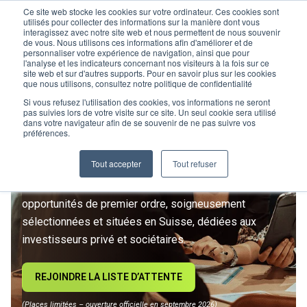
Ce site web stocke les cookies sur votre ordinateur. Ces cookies sont
utilisés pour collecter des informations sur la manière dont vous
interagissez avec notre site web et nous permettent de nous souvenir
de vous. Nous utilisons ces informations afin d'améliorer et de
personnaliser votre expérience de navigation, ainsi que pour
l'analyse et les indicateurs concernant nos visiteurs à la fois sur ce
site web et sur d'autres supports. Pour en savoir plus sur les cookies
L’IMMOBILIER
que nous utilisons, consultez notre politique de confidentialité
D’INVESTISSEMENT ENTRE
Si vous refusez l'utilisation des cookies, vos informations ne seront
pas suivies lors de votre visite sur ce site. Un seul cookie sera utilisé
dans votre navigateur afin de se souvenir de ne pas suivre vos
DANS UNE NOUVELLE ÈRE
préférences.
Tout accepter
Tout refuser
Rejoignez le premier club privé d'investissement
immobilier suisse. Un accès exclusif à des
opportunités de premier ordre, soigneusement
sélectionnées et situées en Suisse, dédiées aux
investisseurs privé et sociétaires.
REJOINDRE LA LISTE D’ATTENTE
(Places limitées – ouverture officielle en septembre 2026)