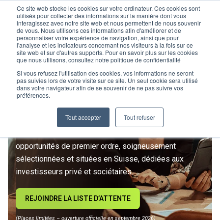
Ce site web stocke les cookies sur votre ordinateur. Ces cookies sont
utilisés pour collecter des informations sur la manière dont vous
interagissez avec notre site web et nous permettent de nous souvenir
de vous. Nous utilisons ces informations afin d'améliorer et de
personnaliser votre expérience de navigation, ainsi que pour
l'analyse et les indicateurs concernant nos visiteurs à la fois sur ce
site web et sur d'autres supports. Pour en savoir plus sur les cookies
L’IMMOBILIER
que nous utilisons, consultez notre politique de confidentialité
D’INVESTISSEMENT ENTRE
Si vous refusez l'utilisation des cookies, vos informations ne seront
pas suivies lors de votre visite sur ce site. Un seul cookie sera utilisé
dans votre navigateur afin de se souvenir de ne pas suivre vos
DANS UNE NOUVELLE ÈRE
préférences.
Tout accepter
Tout refuser
Rejoignez le premier club privé d'investissement
immobilier suisse. Un accès exclusif à des
opportunités de premier ordre, soigneusement
sélectionnées et situées en Suisse, dédiées aux
investisseurs privé et sociétaires.
REJOINDRE LA LISTE D’ATTENTE
(Places limitées – ouverture officielle en septembre 2026)