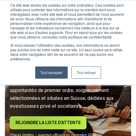
Ce site web stocke les cookies sur votre ordinateur. Ces cookies sont
utilisés pour collecter des informations sur la manière dont vous
interagissez avec notre site web et nous permettent de nous souvenir
de vous. Nous utilisons ces informations afin d'améliorer et de
personnaliser votre expérience de navigation, ainsi que pour
l'analyse et les indicateurs concernant nos visiteurs à la fois sur ce
site web et sur d'autres supports. Pour en savoir plus sur les cookies
L’IMMOBILIER
que nous utilisons, consultez notre politique de confidentialité
D’INVESTISSEMENT ENTRE
Si vous refusez l'utilisation des cookies, vos informations ne seront
pas suivies lors de votre visite sur ce site. Un seul cookie sera utilisé
dans votre navigateur afin de se souvenir de ne pas suivre vos
DANS UNE NOUVELLE ÈRE
préférences.
Tout accepter
Tout refuser
Rejoignez le premier club privé d'investissement
immobilier suisse. Un accès exclusif à des
opportunités de premier ordre, soigneusement
sélectionnées et situées en Suisse, dédiées aux
investisseurs privé et sociétaires.
REJOINDRE LA LISTE D’ATTENTE
(Places limitées – ouverture officielle en septembre 2026)