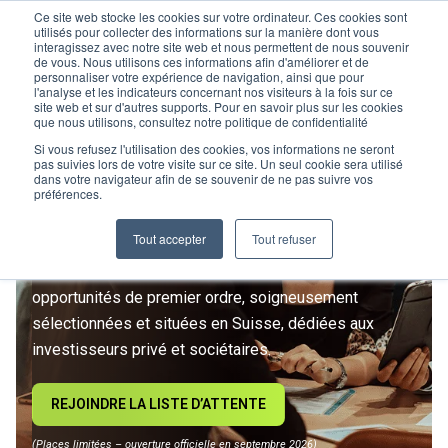
Ce site web stocke les cookies sur votre ordinateur. Ces cookies sont
utilisés pour collecter des informations sur la manière dont vous
interagissez avec notre site web et nous permettent de nous souvenir
de vous. Nous utilisons ces informations afin d'améliorer et de
personnaliser votre expérience de navigation, ainsi que pour
l'analyse et les indicateurs concernant nos visiteurs à la fois sur ce
site web et sur d'autres supports. Pour en savoir plus sur les cookies
L’IMMOBILIER
que nous utilisons, consultez notre politique de confidentialité
D’INVESTISSEMENT ENTRE
Si vous refusez l'utilisation des cookies, vos informations ne seront
pas suivies lors de votre visite sur ce site. Un seul cookie sera utilisé
dans votre navigateur afin de se souvenir de ne pas suivre vos
DANS UNE NOUVELLE ÈRE
préférences.
Tout accepter
Tout refuser
Rejoignez le premier club privé d'investissement
immobilier suisse. Un accès exclusif à des
opportunités de premier ordre, soigneusement
sélectionnées et situées en Suisse, dédiées aux
investisseurs privé et sociétaires.
REJOINDRE LA LISTE D’ATTENTE
(Places limitées – ouverture officielle en septembre 2026)