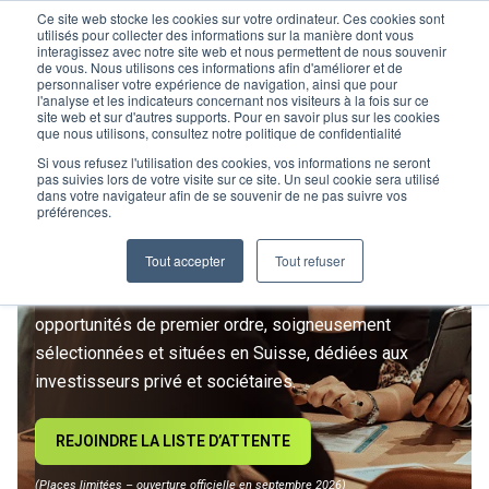
Ce site web stocke les cookies sur votre ordinateur. Ces cookies sont
utilisés pour collecter des informations sur la manière dont vous
interagissez avec notre site web et nous permettent de nous souvenir
de vous. Nous utilisons ces informations afin d'améliorer et de
personnaliser votre expérience de navigation, ainsi que pour
l'analyse et les indicateurs concernant nos visiteurs à la fois sur ce
site web et sur d'autres supports. Pour en savoir plus sur les cookies
L’IMMOBILIER
que nous utilisons, consultez notre politique de confidentialité
D’INVESTISSEMENT ENTRE
Si vous refusez l'utilisation des cookies, vos informations ne seront
pas suivies lors de votre visite sur ce site. Un seul cookie sera utilisé
dans votre navigateur afin de se souvenir de ne pas suivre vos
DANS UNE NOUVELLE ÈRE
préférences.
Tout accepter
Tout refuser
Rejoignez le premier club privé d'investissement
immobilier suisse. Un accès exclusif à des
opportunités de premier ordre, soigneusement
sélectionnées et situées en Suisse, dédiées aux
investisseurs privé et sociétaires.
REJOINDRE LA LISTE D’ATTENTE
(Places limitées – ouverture officielle en septembre 2026)