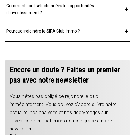
SIPA Club Immo s’inspire de l’esprit du crowdfunding
Comment sont sélectionnées les opportunités
+
immobilier suisse, c'est-à-dire la mise en relation
d’investissement ?
d’investisseurs autour de projets concrets. Mais
Chaque opportunité proposée par SIPA Club Immo fait
aujourd'hui, nous allons plus loin : nous offrons un
+
Pourquoi rejoindre le SIPA Club Immo ?
l’objet d’une analyse rigoureuse, tant sur le plan
cadre sélectif, privé et réglementé, réservé à nos
financier que sur la qualité du bien et de son
membres.
En rejoignant le SIPA Club Immo, vous accédez à une
emplacement.
sélection d’opportunités immobilières
Nous privilégions des projets sélectionnés avec soin,
rigoureusement analysées et réservées à nos
répondant à des critères stricts, afin d’offrir à nos
Encore un doute ? Faites un premier
membres.
membres des investissements cohérents, structurés
Notre approche privilégie la qualité des projets, la
pas avec notre newsletter
et alignés avec une vision à long terme.
cohérence des investissements et un
accompagnement structuré, dans un cadre
Vous n’êtes pas obligé de rejoindre le club
professionnel et confidentiel.
immédiatement. Vous pouvez d’abord suivre notre
actualité, nos analyses et nos décryptages sur
l’investissement patrimonial suisse grâce à notre
newsletter.