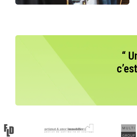
“ U
c’es