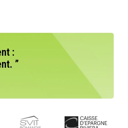
nt :
nt. ”