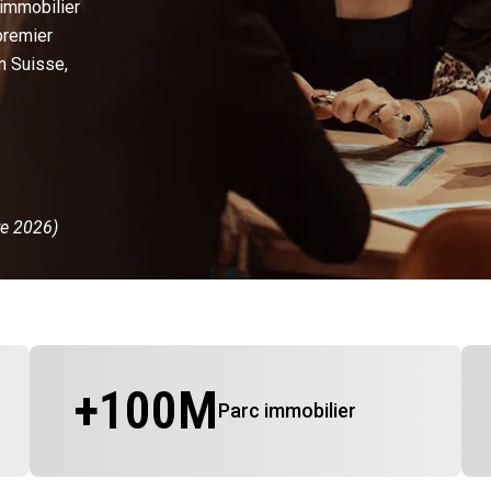
 immobilier
premier
n Suisse,
re 2026)
+
100
M
Parc immobilier