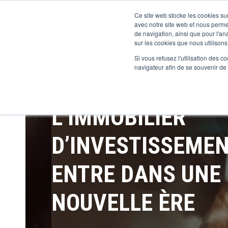
Ce site web stocke les cookies sur
avec notre site web et nous perme
de navigation, ainsi que pour l'ana
sur les cookies que nous utilisons,
Si vous refusez l'utilisation des c
navigateur afin de se souvenir de
L’IMMOBILIER
D’INVESTISSEME
ENTRE DANS UNE
NOUVELLE ÈRE