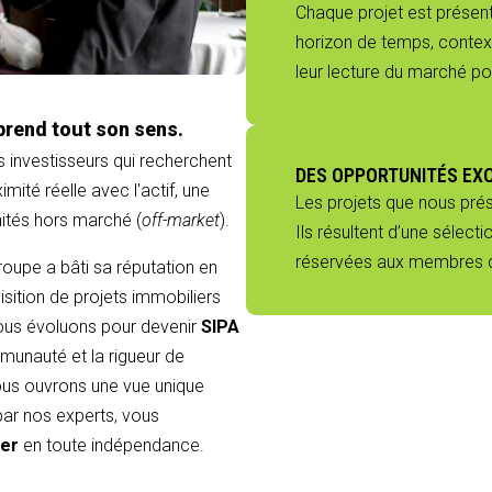
Chaque projet est présenté
horizon de temps, context
leur lecture du marché p
prend tout son sens.
s investisseurs qui recherchent
DES OPPORTUNITÉS EX
mité réelle avec l'actif, une
Les projets que nous pré
nités hors marché (
off-market
).
Ils résultent d’une sélect
réservées aux membres du
groupe a bâti sa réputation en
sition de projets immobiliers
 nous évoluons pour devenir
SIPA
munauté et la rigueur de
 vous ouvrons une vue unique
 par nos experts, vous
ier
en toute indépendance.