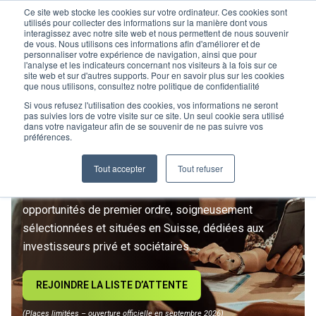
Ce site web stocke les cookies sur votre ordinateur. Ces cookies sont
utilisés pour collecter des informations sur la manière dont vous
interagissez avec notre site web et nous permettent de nous souvenir
de vous. Nous utilisons ces informations afin d'améliorer et de
personnaliser votre expérience de navigation, ainsi que pour
l'analyse et les indicateurs concernant nos visiteurs à la fois sur ce
site web et sur d'autres supports. Pour en savoir plus sur les cookies
L’IMMOBILIER
que nous utilisons, consultez notre politique de confidentialité
D’INVESTISSEMENT ENTRE
Si vous refusez l'utilisation des cookies, vos informations ne seront
pas suivies lors de votre visite sur ce site. Un seul cookie sera utilisé
dans votre navigateur afin de se souvenir de ne pas suivre vos
DANS UNE NOUVELLE ÈRE
préférences.
Tout accepter
Tout refuser
Rejoignez le premier club privé d'investissement
immobilier suisse. Un accès exclusif à des
opportunités de premier ordre, soigneusement
sélectionnées et situées en Suisse, dédiées aux
investisseurs privé et sociétaires.
REJOINDRE LA LISTE D’ATTENTE
(Places limitées – ouverture officielle en septembre 2026)