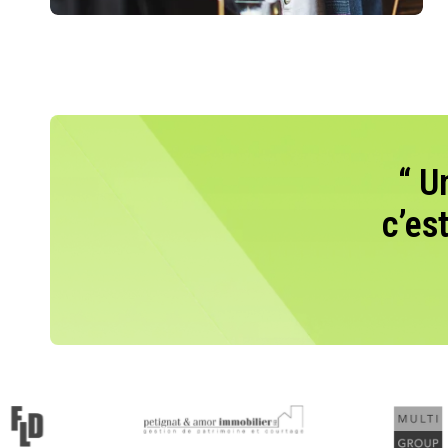
“ U
c’es