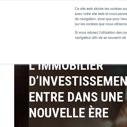
Ce site web stocke les cookies sur
avec notre site web et nous perme
de navigation, ainsi que pour l'ana
sur les cookies que nous utilisons,
Si vous refusez l'utilisation des c
navigateur afin de se souvenir de
L’IMMOBILIER
D’INVESTISSEME
ENTRE DANS UNE
NOUVELLE ÈRE