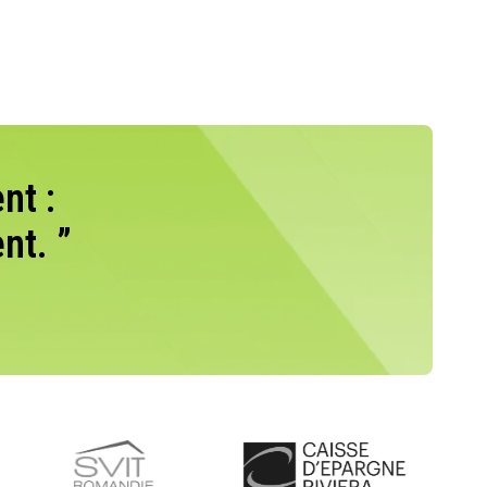
nt :
nt. ”