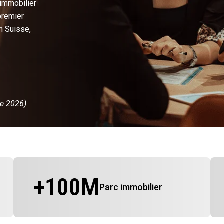
 immobilier
premier
n Suisse,
re 2026)
+
100
M
Parc immobilier