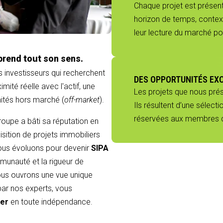
Chaque projet est présenté
horizon de temps, context
leur lecture du marché p
prend tout son sens.
s investisseurs qui recherchent
DES OPPORTUNITÉS EX
mité réelle avec l'actif, une
Les projets que nous pré
nités hors marché (
off-market
).
Ils résultent d’une sélect
réservées aux membres du
groupe a bâti sa réputation en
sition de projets immobiliers
 nous évoluons pour devenir
SIPA
munauté et la rigueur de
 vous ouvrons une vue unique
 par nos experts, vous
ier
en toute indépendance.