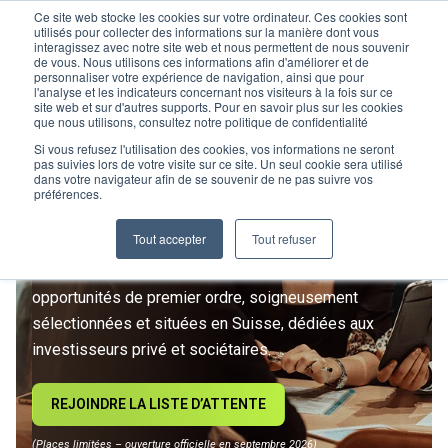
Ce site web stocke les cookies sur votre ordinateur. Ces cookies sont
utilisés pour collecter des informations sur la manière dont vous
interagissez avec notre site web et nous permettent de nous souvenir
de vous. Nous utilisons ces informations afin d'améliorer et de
personnaliser votre expérience de navigation, ainsi que pour
l'analyse et les indicateurs concernant nos visiteurs à la fois sur ce
site web et sur d'autres supports. Pour en savoir plus sur les cookies
L’IMMOBILIER
que nous utilisons, consultez notre politique de confidentialité
D’INVESTISSEMENT ENTRE
Si vous refusez l'utilisation des cookies, vos informations ne seront
pas suivies lors de votre visite sur ce site. Un seul cookie sera utilisé
dans votre navigateur afin de se souvenir de ne pas suivre vos
DANS UNE NOUVELLE ÈRE
préférences.
Tout accepter
Tout refuser
Rejoignez le premier club privé d'investissement
immobilier suisse. Un accès exclusif à des
opportunités de premier ordre, soigneusement
sélectionnées et situées en Suisse, dédiées aux
investisseurs privé et sociétaires.
REJOINDRE LA LISTE D’ATTENTE
(Places limitées – ouverture officielle en septembre 2026)