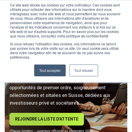
Ce site web stocke les cookies sur votre ordinateur. Ces cookies sont
utilisés pour collecter des informations sur la manière dont vous
interagissez avec notre site web et nous permettent de nous souvenir
de vous. Nous utilisons ces informations afin d'améliorer et de
personnaliser votre expérience de navigation, ainsi que pour
l'analyse et les indicateurs concernant nos visiteurs à la fois sur ce
site web et sur d'autres supports. Pour en savoir plus sur les cookies
L’IMMOBILIER
que nous utilisons, consultez notre politique de confidentialité
D’INVESTISSEMENT ENTRE
Si vous refusez l'utilisation des cookies, vos informations ne seront
pas suivies lors de votre visite sur ce site. Un seul cookie sera utilisé
dans votre navigateur afin de se souvenir de ne pas suivre vos
DANS UNE NOUVELLE ÈRE
préférences.
Tout accepter
Tout refuser
Rejoignez le premier club privé d'investissement
immobilier suisse. Un accès exclusif à des
opportunités de premier ordre, soigneusement
sélectionnées et situées en Suisse, dédiées aux
investisseurs privé et sociétaires.
REJOINDRE LA LISTE D’ATTENTE
(Places limitées – ouverture officielle en septembre 2026)