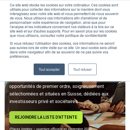
Ce site web stocke les cookies sur votre ordinateur. Ces cookies sont
utilisés pour collecter des informations sur la manière dont vous
interagissez avec notre site web et nous permettent de nous souvenir
de vous. Nous utilisons ces informations afin d'améliorer et de
personnaliser votre expérience de navigation, ainsi que pour
l'analyse et les indicateurs concernant nos visiteurs à la fois sur ce
site web et sur d'autres supports. Pour en savoir plus sur les cookies
L’IMMOBILIER
que nous utilisons, consultez notre politique de confidentialité
D’INVESTISSEMENT ENTRE
Si vous refusez l'utilisation des cookies, vos informations ne seront
pas suivies lors de votre visite sur ce site. Un seul cookie sera utilisé
dans votre navigateur afin de se souvenir de ne pas suivre vos
DANS UNE NOUVELLE ÈRE
préférences.
Tout accepter
Tout refuser
Rejoignez le premier club privé d'investissement
immobilier suisse. Un accès exclusif à des
opportunités de premier ordre, soigneusement
sélectionnées et situées en Suisse, dédiées aux
investisseurs privé et sociétaires.
REJOINDRE LA LISTE D’ATTENTE
(Places limitées – ouverture officielle en septembre 2026)