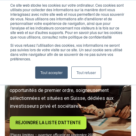
Ce site web stocke les cookies sur votre ordinateur. Ces cookies sont
utilisés pour collecter des informations sur la manière dont vous
interagissez avec notre site web et nous permettent de nous souvenir
de vous. Nous utilisons ces informations afin d'améliorer et de
personnaliser votre expérience de navigation, ainsi que pour
l'analyse et les indicateurs concernant nos visiteurs à la fois sur ce
site web et sur d'autres supports. Pour en savoir plus sur les cookies
L’IMMOBILIER
que nous utilisons, consultez notre politique de confidentialité
D’INVESTISSEMENT ENTRE
Si vous refusez l'utilisation des cookies, vos informations ne seront
pas suivies lors de votre visite sur ce site. Un seul cookie sera utilisé
dans votre navigateur afin de se souvenir de ne pas suivre vos
DANS UNE NOUVELLE ÈRE
préférences.
Tout accepter
Tout refuser
Rejoignez le premier club privé d'investissement
immobilier suisse. Un accès exclusif à des
opportunités de premier ordre, soigneusement
sélectionnées et situées en Suisse, dédiées aux
investisseurs privé et sociétaires.
REJOINDRE LA LISTE D’ATTENTE
(Places limitées – ouverture officielle en septembre 2026)