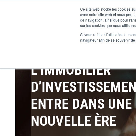
Ce site web stocke les cookies sur
avec notre site web et nous perme
de navigation, ainsi que pour l'ana
sur les cookies que nous utilisons,
Si vous refusez l'utilisation des c
navigateur afin de se souvenir de
L’IMMOBILIER
D’INVESTISSEME
ENTRE DANS UNE
NOUVELLE ÈRE