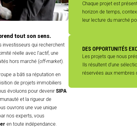
Chaque projet est présenté
horizon de temps, context
leur lecture du marché p
prend tout son sens.
s investisseurs qui recherchent
DES OPPORTUNITÉS EX
mité réelle avec l'actif, une
Les projets que nous pré
nités hors marché (
off-market
).
Ils résultent d’une sélect
réservées aux membres du
groupe a bâti sa réputation en
sition de projets immobiliers
 nous évoluons pour devenir
SIPA
munauté et la rigueur de
 vous ouvrons une vue unique
 par nos experts, vous
ier
en toute indépendance.