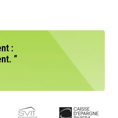
nt :
nt. ”