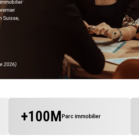
 immobilier
premier
n Suisse,
re 2026)
+
100
M
Parc immobilier