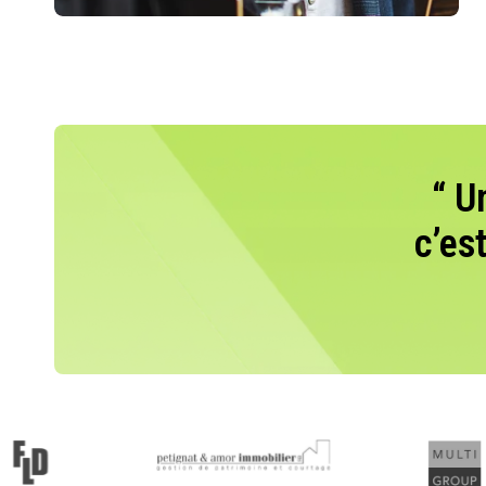
“ U
c’es