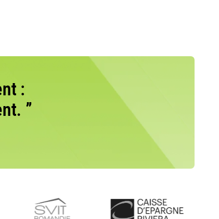
nt :
nt. ”