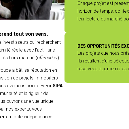
Chaque projet est présenté
horizon de temps, context
leur lecture du marché p
prend tout son sens.
s investisseurs qui recherchent
DES OPPORTUNITÉS EX
mité réelle avec l'actif, une
Les projets que nous pré
nités hors marché (
off-market
).
Ils résultent d’une sélect
réservées aux membres du
groupe a bâti sa réputation en
sition de projets immobiliers
 nous évoluons pour devenir
SIPA
munauté et la rigueur de
 vous ouvrons une vue unique
 par nos experts, vous
ier
en toute indépendance.