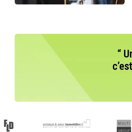
“ U
c’es