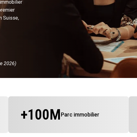
 immobilier
premier
n Suisse,
re 2026)
+
100
M
Parc immobilier