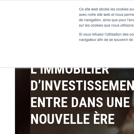
Ce site web stocke les cookies sur
avec notre site web et nous perme
de navigation, ainsi que pour l'ana
sur les cookies que nous utilisons,
Si vous refusez l'utilisation des c
navigateur afin de se souvenir de
L’IMMOBILIER
D’INVESTISSEME
ENTRE DANS UNE
NOUVELLE ÈRE