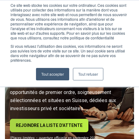
Ce site web stocke les cookies sur votre ordinateur. Ces cookies sont
utilisés pour collecter des informations sur la manière dont vous
interagissez avec notre site web et nous permettent de nous souvenir
de vous. Nous utilisons ces informations afin d'améliorer et de
personnaliser votre expérience de navigation, ainsi que pour
l'analyse et les indicateurs concernant nos visiteurs à la fois sur ce
site web et sur d'autres supports. Pour en savoir plus sur les cookies
L’IMMOBILIER
que nous utilisons, consultez notre politique de confidentialité
D’INVESTISSEMENT ENTRE
Si vous refusez l'utilisation des cookies, vos informations ne seront
pas suivies lors de votre visite sur ce site. Un seul cookie sera utilisé
dans votre navigateur afin de se souvenir de ne pas suivre vos
DANS UNE NOUVELLE ÈRE
préférences.
Tout accepter
Tout refuser
Rejoignez le premier club privé d'investissement
immobilier suisse. Un accès exclusif à des
opportunités de premier ordre, soigneusement
sélectionnées et situées en Suisse, dédiées aux
investisseurs privé et sociétaires.
REJOINDRE LA LISTE D’ATTENTE
(Places limitées – ouverture officielle en septembre 2026)