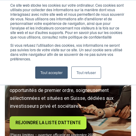
Ce site web stocke les cookies sur votre ordinateur. Ces cookies sont
utilisés pour collecter des informations sur la manière dont vous
interagissez avec notre site web et nous permettent de nous souvenir
de vous. Nous utilisons ces informations afin d'améliorer et de
personnaliser votre expérience de navigation, ainsi que pour
l'analyse et les indicateurs concernant nos visiteurs à la fois sur ce
site web et sur d'autres supports. Pour en savoir plus sur les cookies
L’IMMOBILIER
que nous utilisons, consultez notre politique de confidentialité
D’INVESTISSEMENT ENTRE
Si vous refusez l'utilisation des cookies, vos informations ne seront
pas suivies lors de votre visite sur ce site. Un seul cookie sera utilisé
dans votre navigateur afin de se souvenir de ne pas suivre vos
DANS UNE NOUVELLE ÈRE
préférences.
Tout accepter
Tout refuser
Rejoignez le premier club privé d'investissement
immobilier suisse. Un accès exclusif à des
opportunités de premier ordre, soigneusement
sélectionnées et situées en Suisse, dédiées aux
investisseurs privé et sociétaires.
REJOINDRE LA LISTE D’ATTENTE
(Places limitées – ouverture officielle en septembre 2026)