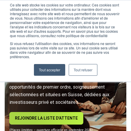
Ce site web stocke les cookies sur votre ordinateur. Ces cookies sont
utilisés pour collecter des informations sur la manière dont vous
interagissez avec notre site web et nous permettent de nous souvenir
de vous. Nous utilisons ces informations afin d'améliorer et de
personnaliser votre expérience de navigation, ainsi que pour
l'analyse et les indicateurs concernant nos visiteurs à la fois sur ce
site web et sur d'autres supports. Pour en savoir plus sur les cookies
L’IMMOBILIER
que nous utilisons, consultez notre politique de confidentialité
D’INVESTISSEMENT ENTRE
Si vous refusez l'utilisation des cookies, vos informations ne seront
pas suivies lors de votre visite sur ce site. Un seul cookie sera utilisé
dans votre navigateur afin de se souvenir de ne pas suivre vos
DANS UNE NOUVELLE ÈRE
préférences.
Tout accepter
Tout refuser
Rejoignez le premier club privé d'investissement
immobilier suisse. Un accès exclusif à des
opportunités de premier ordre, soigneusement
sélectionnées et situées en Suisse, dédiées aux
investisseurs privé et sociétaires.
REJOINDRE LA LISTE D’ATTENTE
(Places limitées – ouverture officielle en septembre 2026)