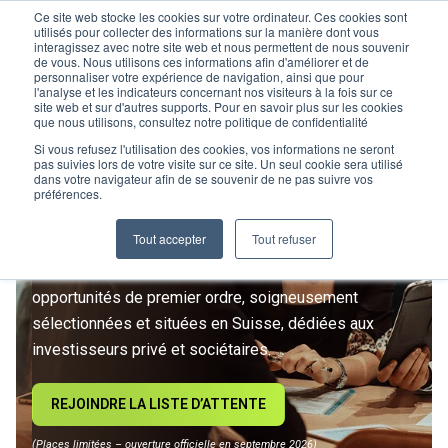
Ce site web stocke les cookies sur votre ordinateur. Ces cookies sont
utilisés pour collecter des informations sur la manière dont vous
interagissez avec notre site web et nous permettent de nous souvenir
de vous. Nous utilisons ces informations afin d'améliorer et de
personnaliser votre expérience de navigation, ainsi que pour
l'analyse et les indicateurs concernant nos visiteurs à la fois sur ce
site web et sur d'autres supports. Pour en savoir plus sur les cookies
L’IMMOBILIER
que nous utilisons, consultez notre politique de confidentialité
D’INVESTISSEMENT ENTRE
Si vous refusez l'utilisation des cookies, vos informations ne seront
pas suivies lors de votre visite sur ce site. Un seul cookie sera utilisé
dans votre navigateur afin de se souvenir de ne pas suivre vos
DANS UNE NOUVELLE ÈRE
préférences.
Tout accepter
Tout refuser
Rejoignez le premier club privé d'investissement
immobilier suisse. Un accès exclusif à des
opportunités de premier ordre, soigneusement
sélectionnées et situées en Suisse, dédiées aux
investisseurs privé et sociétaires.
REJOINDRE LA LISTE D’ATTENTE
(Places limitées – ouverture officielle en septembre 2026)