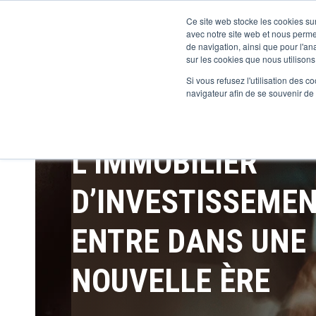
Ce site web stocke les cookies sur
avec notre site web et nous perme
de navigation, ainsi que pour l'ana
sur les cookies que nous utilisons,
Si vous refusez l'utilisation des c
navigateur afin de se souvenir de
L’IMMOBILIER
D’INVESTISSEME
ENTRE DANS UNE
NOUVELLE ÈRE