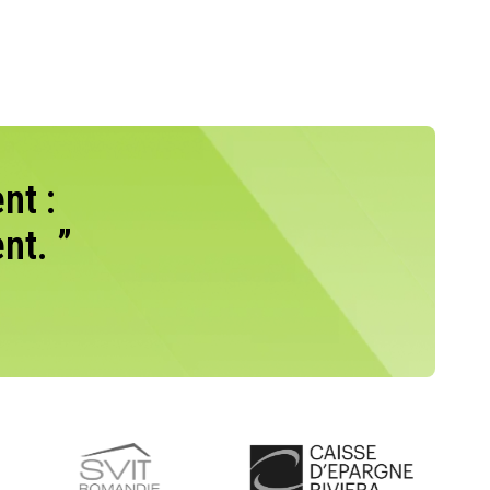
nt :
nt. ”