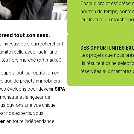
Chaque projet est présenté
horizon de temps, context
leur lecture du marché p
prend tout son sens.
s investisseurs qui recherchent
DES OPPORTUNITÉS EX
mité réelle avec l'actif, une
Les projets que nous pré
nités hors marché (
off-market
).
Ils résultent d’une sélect
réservées aux membres du
groupe a bâti sa réputation en
sition de projets immobiliers
 nous évoluons pour devenir
SIPA
munauté et la rigueur de
 vous ouvrons une vue unique
 par nos experts, vous
ier
en toute indépendance.