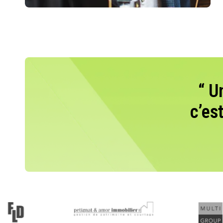
“ U
c’es