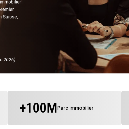
 immobilier
premier
n Suisse,
re 2026)
+
100
M
Parc immobilier