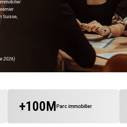
 immobilier
premier
n Suisse,
re 2026)
+
100
M
Parc immobilier