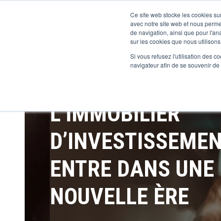
Ce site web stocke les cookies sur
avec notre site web et nous perme
de navigation, ainsi que pour l'ana
sur les cookies que nous utilisons,
Si vous refusez l'utilisation des c
navigateur afin de se souvenir de
L’IMMOBILIER
D’INVESTISSEME
ENTRE DANS UNE
NOUVELLE ÈRE