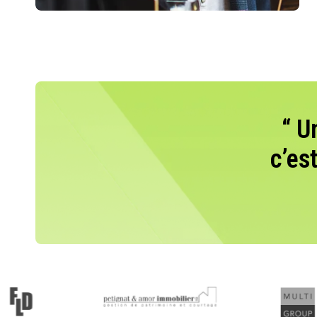
“ U
c’es