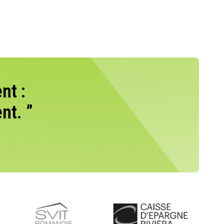
nt :
nt. ”