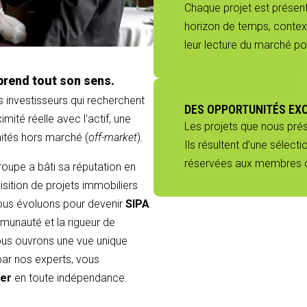
Chaque projet est présenté
horizon de temps, context
leur lecture du marché p
prend tout son sens.
s investisseurs qui recherchent
DES OPPORTUNITÉS EX
mité réelle avec l'actif, une
Les projets que nous pré
nités hors marché (
off-market
).
Ils résultent d’une sélect
réservées aux membres du
groupe a bâti sa réputation en
sition de projets immobiliers
 nous évoluons pour devenir
SIPA
munauté et la rigueur de
 vous ouvrons une vue unique
 par nos experts, vous
ier
en toute indépendance.