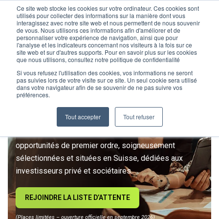
Ce site web stocke les cookies sur votre ordinateur. Ces cookies sont
utilisés pour collecter des informations sur la manière dont vous
interagissez avec notre site web et nous permettent de nous souvenir
de vous. Nous utilisons ces informations afin d'améliorer et de
personnaliser votre expérience de navigation, ainsi que pour
l'analyse et les indicateurs concernant nos visiteurs à la fois sur ce
site web et sur d'autres supports. Pour en savoir plus sur les cookies
L’IMMOBILIER
que nous utilisons, consultez notre politique de confidentialité
D’INVESTISSEMENT ENTRE
Si vous refusez l'utilisation des cookies, vos informations ne seront
pas suivies lors de votre visite sur ce site. Un seul cookie sera utilisé
dans votre navigateur afin de se souvenir de ne pas suivre vos
DANS UNE NOUVELLE ÈRE
préférences.
Tout accepter
Tout refuser
Rejoignez le premier club privé d'investissement
immobilier suisse. Un accès exclusif à des
opportunités de premier ordre, soigneusement
sélectionnées et situées en Suisse, dédiées aux
investisseurs privé et sociétaires.
REJOINDRE LA LISTE D’ATTENTE
(Places limitées – ouverture officielle en septembre 2026)