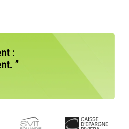
nt :
nt. ”