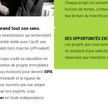
Chaque projet est présenté
horizon de temps, context
leur lecture du marché p
prend tout son sens.
s investisseurs qui recherchent
DES OPPORTUNITÉS EX
mité réelle avec l'actif, une
Les projets que nous pré
nités hors marché (
off-market
).
Ils résultent d’une sélect
réservées aux membres du
groupe a bâti sa réputation en
sition de projets immobiliers
 nous évoluons pour devenir
SIPA
munauté et la rigueur de
 vous ouvrons une vue unique
 par nos experts, vous
ier
en toute indépendance.