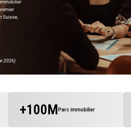
 immobilier
premier
n Suisse,
re 2026)
+
100
M
Parc immobilier