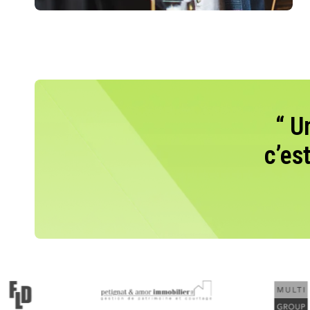
“ U
c’es