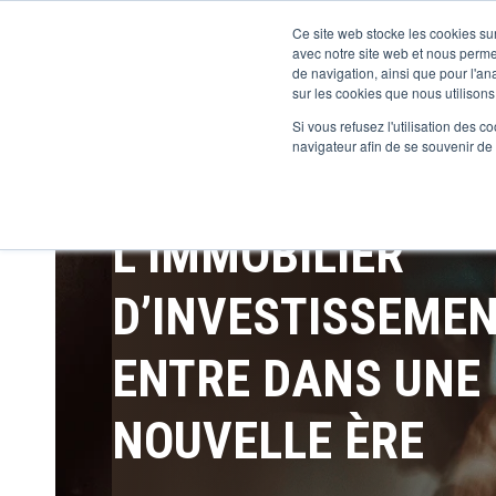
Ce site web stocke les cookies sur
avec notre site web et nous perme
de navigation, ainsi que pour l'ana
sur les cookies que nous utilisons,
Si vous refusez l'utilisation des c
navigateur afin de se souvenir de
L’IMMOBILIER
D’INVESTISSEME
ENTRE DANS UNE
NOUVELLE ÈRE