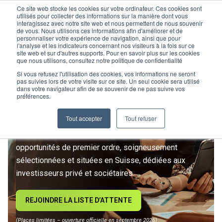
Ce site web stocke les cookies sur votre ordinateur. Ces cookies sont
utilisés pour collecter des informations sur la manière dont vous
interagissez avec notre site web et nous permettent de nous souvenir
de vous. Nous utilisons ces informations afin d'améliorer et de
personnaliser votre expérience de navigation, ainsi que pour
l'analyse et les indicateurs concernant nos visiteurs à la fois sur ce
site web et sur d'autres supports. Pour en savoir plus sur les cookies
L’IMMOBILIER
que nous utilisons, consultez notre politique de confidentialité
D’INVESTISSEMENT ENTRE
Si vous refusez l'utilisation des cookies, vos informations ne seront
pas suivies lors de votre visite sur ce site. Un seul cookie sera utilisé
dans votre navigateur afin de se souvenir de ne pas suivre vos
DANS UNE NOUVELLE ÈRE
préférences.
Tout accepter
Tout refuser
Rejoignez le premier club privé d'investissement
immobilier suisse. Un accès exclusif à des
opportunités de premier ordre, soigneusement
sélectionnées et situées en Suisse, dédiées aux
investisseurs privé et sociétaires.
REJOINDRE LA LISTE D’ATTENTE
(Places limitées – ouverture officielle en septembre 2026)