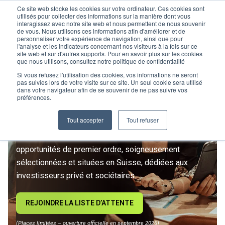
Ce site web stocke les cookies sur votre ordinateur. Ces cookies sont
utilisés pour collecter des informations sur la manière dont vous
interagissez avec notre site web et nous permettent de nous souvenir
de vous. Nous utilisons ces informations afin d'améliorer et de
personnaliser votre expérience de navigation, ainsi que pour
l'analyse et les indicateurs concernant nos visiteurs à la fois sur ce
site web et sur d'autres supports. Pour en savoir plus sur les cookies
L’IMMOBILIER
que nous utilisons, consultez notre politique de confidentialité
D’INVESTISSEMENT ENTRE
Si vous refusez l'utilisation des cookies, vos informations ne seront
pas suivies lors de votre visite sur ce site. Un seul cookie sera utilisé
dans votre navigateur afin de se souvenir de ne pas suivre vos
DANS UNE NOUVELLE ÈRE
préférences.
Tout accepter
Tout refuser
Rejoignez le premier club privé d'investissement
immobilier suisse. Un accès exclusif à des
opportunités de premier ordre, soigneusement
sélectionnées et situées en Suisse, dédiées aux
investisseurs privé et sociétaires.
REJOINDRE LA LISTE D’ATTENTE
(Places limitées – ouverture officielle en septembre 2026)