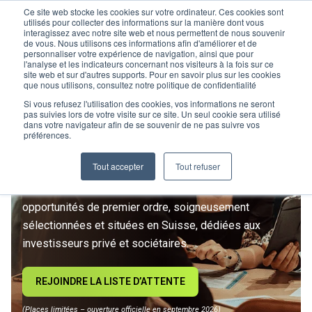
Ce site web stocke les cookies sur votre ordinateur. Ces cookies sont
utilisés pour collecter des informations sur la manière dont vous
interagissez avec notre site web et nous permettent de nous souvenir
de vous. Nous utilisons ces informations afin d'améliorer et de
personnaliser votre expérience de navigation, ainsi que pour
l'analyse et les indicateurs concernant nos visiteurs à la fois sur ce
site web et sur d'autres supports. Pour en savoir plus sur les cookies
L’IMMOBILIER
que nous utilisons, consultez notre politique de confidentialité
D’INVESTISSEMENT ENTRE
Si vous refusez l'utilisation des cookies, vos informations ne seront
pas suivies lors de votre visite sur ce site. Un seul cookie sera utilisé
dans votre navigateur afin de se souvenir de ne pas suivre vos
DANS UNE NOUVELLE ÈRE
préférences.
Tout accepter
Tout refuser
Rejoignez le premier club privé d'investissement
immobilier suisse. Un accès exclusif à des
opportunités de premier ordre, soigneusement
sélectionnées et situées en Suisse, dédiées aux
investisseurs privé et sociétaires.
REJOINDRE LA LISTE D’ATTENTE
(Places limitées – ouverture officielle en septembre 2026)