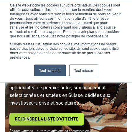
Ce site web stocke les cookies sur votre ordinateur. Ces cookies sont
utilisés pour collecter des informations sur la manière dont vous
interagissez avec notre site web et nous permettent de nous souvenir
de vous. Nous utilisons ces informations afin d'améliorer et de
personnaliser votre expérience de navigation, ainsi que pour
l'analyse et les indicateurs concernant nos visiteurs à la fois sur ce
site web et sur d'autres supports. Pour en savoir plus sur les cookies
L’IMMOBILIER
que nous utilisons, consultez notre politique de confidentialité
D’INVESTISSEMENT ENTRE
Si vous refusez l'utilisation des cookies, vos informations ne seront
pas suivies lors de votre visite sur ce site. Un seul cookie sera utilisé
dans votre navigateur afin de se souvenir de ne pas suivre vos
DANS UNE NOUVELLE ÈRE
préférences.
Tout accepter
Tout refuser
Rejoignez le premier club privé d'investissement
immobilier suisse. Un accès exclusif à des
opportunités de premier ordre, soigneusement
sélectionnées et situées en Suisse, dédiées aux
investisseurs privé et sociétaires.
REJOINDRE LA LISTE D’ATTENTE
(Places limitées – ouverture officielle en septembre 2026)