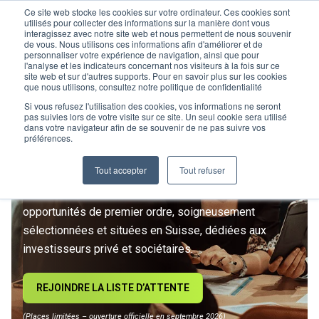
Ce site web stocke les cookies sur votre ordinateur. Ces cookies sont
utilisés pour collecter des informations sur la manière dont vous
interagissez avec notre site web et nous permettent de nous souvenir
de vous. Nous utilisons ces informations afin d'améliorer et de
personnaliser votre expérience de navigation, ainsi que pour
l'analyse et les indicateurs concernant nos visiteurs à la fois sur ce
site web et sur d'autres supports. Pour en savoir plus sur les cookies
L’IMMOBILIER
que nous utilisons, consultez notre politique de confidentialité
D’INVESTISSEMENT ENTRE
Si vous refusez l'utilisation des cookies, vos informations ne seront
pas suivies lors de votre visite sur ce site. Un seul cookie sera utilisé
dans votre navigateur afin de se souvenir de ne pas suivre vos
DANS UNE NOUVELLE ÈRE
préférences.
Tout accepter
Tout refuser
Rejoignez le premier club privé d'investissement
immobilier suisse. Un accès exclusif à des
opportunités de premier ordre, soigneusement
sélectionnées et situées en Suisse, dédiées aux
investisseurs privé et sociétaires.
REJOINDRE LA LISTE D’ATTENTE
(Places limitées – ouverture officielle en septembre 2026)