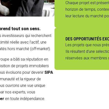
Chaque projet est présenté
horizon de temps, context
leur lecture du marché p
prend tout son sens.
s investisseurs qui recherchent
DES OPPORTUNITÉS EX
mité réelle avec l'actif, une
Les projets que nous pré
nités hors marché (
off-market
).
Ils résultent d’une sélect
réservées aux membres du
groupe a bâti sa réputation en
sition de projets immobiliers
 nous évoluons pour devenir
SIPA
munauté et la rigueur de
 vous ouvrons une vue unique
 par nos experts, vous
ier
en toute indépendance.