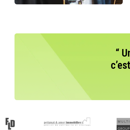
“ U
c’es