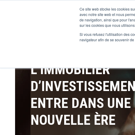
Ce site web stocke les cookies sur
avec notre site web et nous perme
de navigation, ainsi que pour l'ana
sur les cookies que nous utilisons,
Si vous refusez l'utilisation des c
navigateur afin de se souvenir de
L’IMMOBILIER
D’INVESTISSEME
ENTRE DANS UNE
NOUVELLE ÈRE