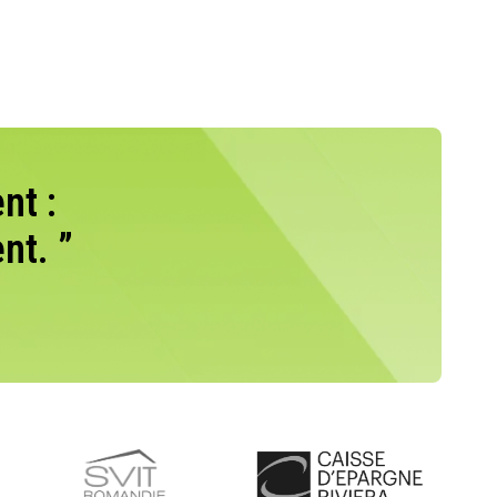
nt :
nt. ”