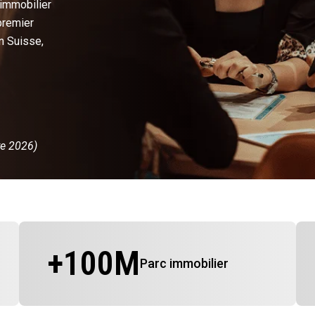
 immobilier
premier
n Suisse,
re 2026)
+
100
M
Parc immobilier