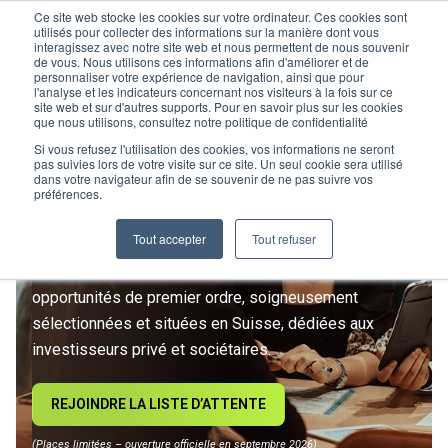
Ce site web stocke les cookies sur votre ordinateur. Ces cookies sont
utilisés pour collecter des informations sur la manière dont vous
interagissez avec notre site web et nous permettent de nous souvenir
de vous. Nous utilisons ces informations afin d'améliorer et de
personnaliser votre expérience de navigation, ainsi que pour
l'analyse et les indicateurs concernant nos visiteurs à la fois sur ce
site web et sur d'autres supports. Pour en savoir plus sur les cookies
L’IMMOBILIER
que nous utilisons, consultez notre politique de confidentialité
D’INVESTISSEMENT ENTRE
Si vous refusez l'utilisation des cookies, vos informations ne seront
pas suivies lors de votre visite sur ce site. Un seul cookie sera utilisé
dans votre navigateur afin de se souvenir de ne pas suivre vos
DANS UNE NOUVELLE ÈRE
préférences.
Tout accepter
Tout refuser
Rejoignez le premier club privé d'investissement
immobilier suisse. Un accès exclusif à des
opportunités de premier ordre, soigneusement
sélectionnées et situées en Suisse, dédiées aux
investisseurs privé et sociétaires.
REJOINDRE LA LISTE D’ATTENTE
(Places limitées – ouverture officielle en septembre 2026)