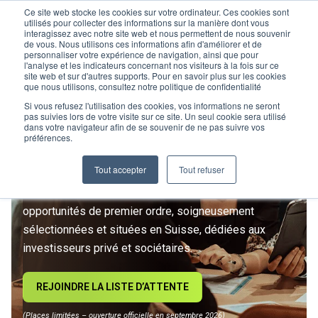
Ce site web stocke les cookies sur votre ordinateur. Ces cookies sont
utilisés pour collecter des informations sur la manière dont vous
interagissez avec notre site web et nous permettent de nous souvenir
de vous. Nous utilisons ces informations afin d'améliorer et de
personnaliser votre expérience de navigation, ainsi que pour
l'analyse et les indicateurs concernant nos visiteurs à la fois sur ce
site web et sur d'autres supports. Pour en savoir plus sur les cookies
L’IMMOBILIER
que nous utilisons, consultez notre politique de confidentialité
D’INVESTISSEMENT ENTRE
Si vous refusez l'utilisation des cookies, vos informations ne seront
pas suivies lors de votre visite sur ce site. Un seul cookie sera utilisé
dans votre navigateur afin de se souvenir de ne pas suivre vos
DANS UNE NOUVELLE ÈRE
préférences.
Tout accepter
Tout refuser
Rejoignez le premier club privé d'investissement
immobilier suisse. Un accès exclusif à des
opportunités de premier ordre, soigneusement
sélectionnées et situées en Suisse, dédiées aux
investisseurs privé et sociétaires.
REJOINDRE LA LISTE D’ATTENTE
(Places limitées – ouverture officielle en septembre 2026)