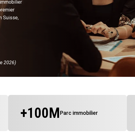
 immobilier
premier
n Suisse,
re 2026)
+
100
M
Parc immobilier