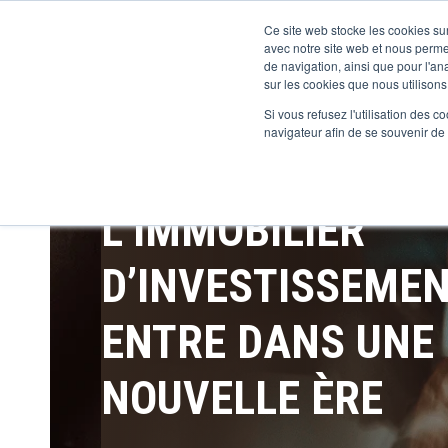
Ce site web stocke les cookies sur
avec notre site web et nous perme
de navigation, ainsi que pour l'ana
sur les cookies que nous utilisons,
Si vous refusez l'utilisation des c
navigateur afin de se souvenir de
L’IMMOBILIER
D’INVESTISSEME
ENTRE DANS UNE
NOUVELLE ÈRE