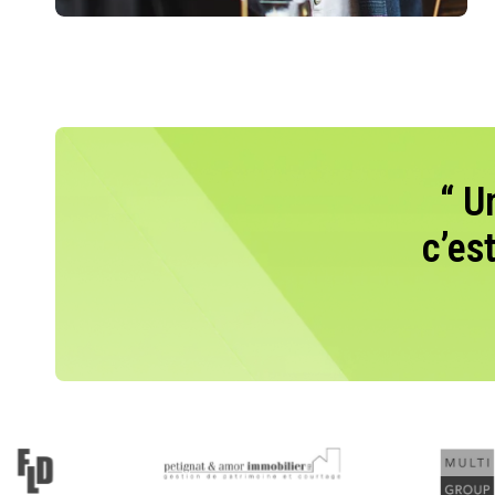
“ U
c’es