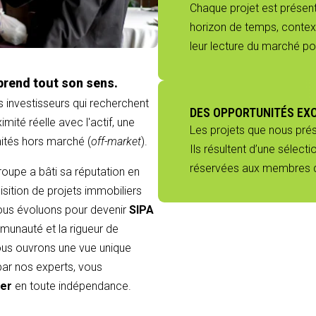
Chaque projet est présenté
horizon de temps, context
leur lecture du marché p
prend tout son sens.
s investisseurs qui recherchent
DES OPPORTUNITÉS EX
mité réelle avec l'actif, une
Les projets que nous pré
nités hors marché (
off-market
).
Ils résultent d’une sélect
réservées aux membres du
groupe a bâti sa réputation en
sition de projets immobiliers
 nous évoluons pour devenir
SIPA
munauté et la rigueur de
 vous ouvrons une vue unique
 par nos experts, vous
ier
en toute indépendance.