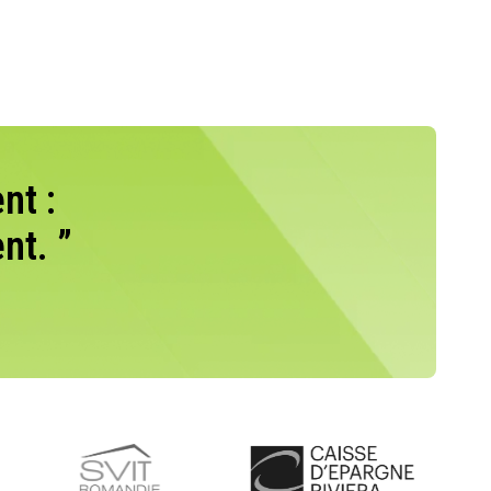
nt :
nt. ”