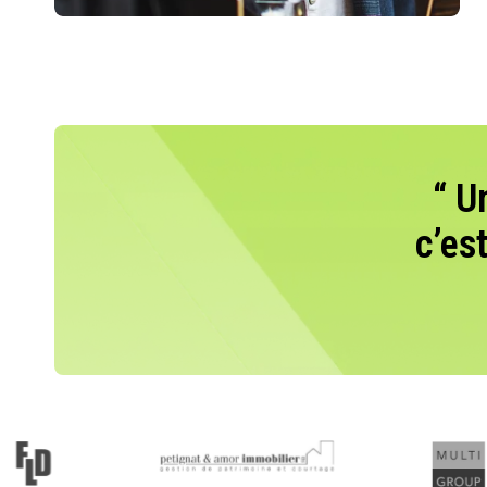
“ U
c’es