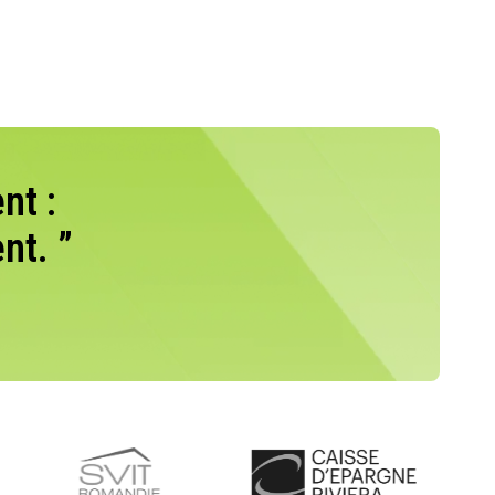
nt :
nt. ”