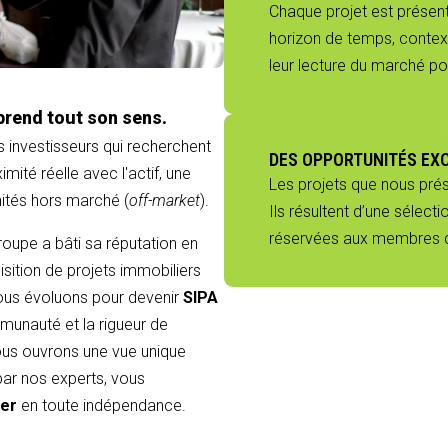
Chaque projet est présenté
horizon de temps, context
leur lecture du marché p
prend tout son sens.
s investisseurs qui recherchent
DES OPPORTUNITÉS EX
mité réelle avec l'actif, une
Les projets que nous pré
nités hors marché (
off-market
).
Ils résultent d’une sélect
réservées aux membres du
groupe a bâti sa réputation en
sition de projets immobiliers
 nous évoluons pour devenir
SIPA
munauté et la rigueur de
 vous ouvrons une vue unique
 par nos experts, vous
ier
en toute indépendance.