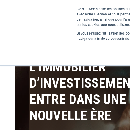
Ce site web stocke les cookies sur
avec notre site web et nous perme
de navigation, ainsi que pour l'ana
sur les cookies que nous utilisons,
Si vous refusez l'utilisation des c
navigateur afin de se souvenir de
L’IMMOBILIER
D’INVESTISSEME
ENTRE DANS UNE
NOUVELLE ÈRE