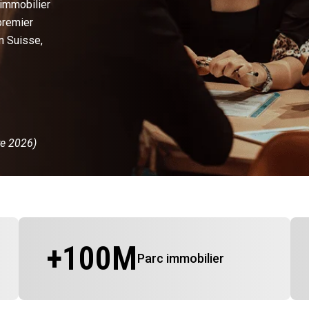
 immobilier
premier
n Suisse,
re 2026)
+
100
M
Parc immobilier