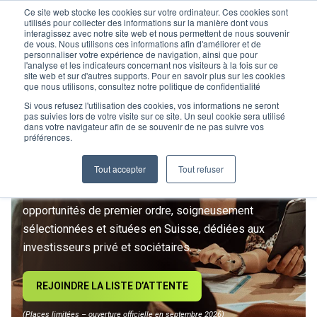
Ce site web stocke les cookies sur votre ordinateur. Ces cookies sont
utilisés pour collecter des informations sur la manière dont vous
interagissez avec notre site web et nous permettent de nous souvenir
de vous. Nous utilisons ces informations afin d'améliorer et de
personnaliser votre expérience de navigation, ainsi que pour
l'analyse et les indicateurs concernant nos visiteurs à la fois sur ce
site web et sur d'autres supports. Pour en savoir plus sur les cookies
L’IMMOBILIER
que nous utilisons, consultez notre politique de confidentialité
D’INVESTISSEMENT ENTRE
Si vous refusez l'utilisation des cookies, vos informations ne seront
pas suivies lors de votre visite sur ce site. Un seul cookie sera utilisé
dans votre navigateur afin de se souvenir de ne pas suivre vos
DANS UNE NOUVELLE ÈRE
préférences.
Tout accepter
Tout refuser
Rejoignez le premier club privé d'investissement
immobilier suisse. Un accès exclusif à des
opportunités de premier ordre, soigneusement
sélectionnées et situées en Suisse, dédiées aux
investisseurs privé et sociétaires.
REJOINDRE LA LISTE D’ATTENTE
(Places limitées – ouverture officielle en septembre 2026)