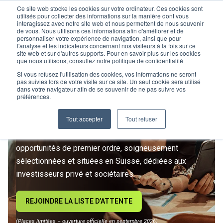
Ce site web stocke les cookies sur votre ordinateur. Ces cookies sont
utilisés pour collecter des informations sur la manière dont vous
interagissez avec notre site web et nous permettent de nous souvenir
de vous. Nous utilisons ces informations afin d'améliorer et de
personnaliser votre expérience de navigation, ainsi que pour
l'analyse et les indicateurs concernant nos visiteurs à la fois sur ce
site web et sur d'autres supports. Pour en savoir plus sur les cookies
L’IMMOBILIER
que nous utilisons, consultez notre politique de confidentialité
D’INVESTISSEMENT ENTRE
Si vous refusez l'utilisation des cookies, vos informations ne seront
pas suivies lors de votre visite sur ce site. Un seul cookie sera utilisé
dans votre navigateur afin de se souvenir de ne pas suivre vos
DANS UNE NOUVELLE ÈRE
préférences.
Tout accepter
Tout refuser
Rejoignez le premier club privé d'investissement
immobilier suisse. Un accès exclusif à des
opportunités de premier ordre, soigneusement
sélectionnées et situées en Suisse, dédiées aux
investisseurs privé et sociétaires.
REJOINDRE LA LISTE D’ATTENTE
(Places limitées – ouverture officielle en septembre 2026)