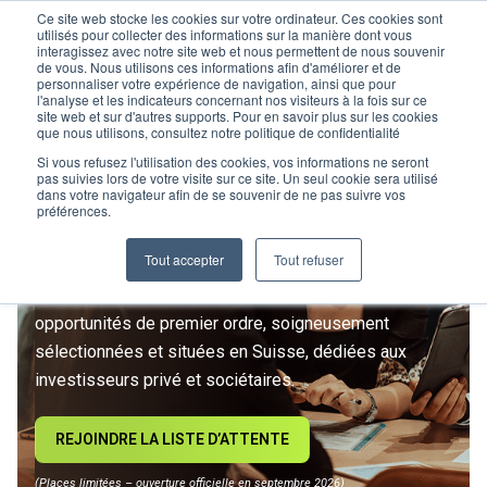
Ce site web stocke les cookies sur votre ordinateur. Ces cookies sont
utilisés pour collecter des informations sur la manière dont vous
interagissez avec notre site web et nous permettent de nous souvenir
de vous. Nous utilisons ces informations afin d'améliorer et de
personnaliser votre expérience de navigation, ainsi que pour
l'analyse et les indicateurs concernant nos visiteurs à la fois sur ce
site web et sur d'autres supports. Pour en savoir plus sur les cookies
L’IMMOBILIER
que nous utilisons, consultez notre politique de confidentialité
D’INVESTISSEMENT ENTRE
Si vous refusez l'utilisation des cookies, vos informations ne seront
pas suivies lors de votre visite sur ce site. Un seul cookie sera utilisé
dans votre navigateur afin de se souvenir de ne pas suivre vos
DANS UNE NOUVELLE ÈRE
préférences.
Tout accepter
Tout refuser
Rejoignez le premier club privé d'investissement
immobilier suisse. Un accès exclusif à des
opportunités de premier ordre, soigneusement
sélectionnées et situées en Suisse, dédiées aux
investisseurs privé et sociétaires.
REJOINDRE LA LISTE D’ATTENTE
(Places limitées – ouverture officielle en septembre 2026)