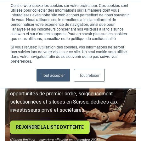
Ce site web stocke les cookies sur votre ordinateur. Ces cookies sont
utilisés pour collecter des informations sur la manière dont vous
interagissez avec notre site web et nous permettent de nous souvenir
de vous. Nous utilisons ces informations afin d'améliorer et de
personnaliser votre expérience de navigation, ainsi que pour
l'analyse et les indicateurs concernant nos visiteurs à la fois sur ce
site web et sur d'autres supports. Pour en savoir plus sur les cookies
L’IMMOBILIER
que nous utilisons, consultez notre politique de confidentialité
D’INVESTISSEMENT ENTRE
Si vous refusez l'utilisation des cookies, vos informations ne seront
pas suivies lors de votre visite sur ce site. Un seul cookie sera utilisé
dans votre navigateur afin de se souvenir de ne pas suivre vos
DANS UNE NOUVELLE ÈRE
préférences.
Tout accepter
Tout refuser
Rejoignez le premier club privé d'investissement
immobilier suisse. Un accès exclusif à des
opportunités de premier ordre, soigneusement
sélectionnées et situées en Suisse, dédiées aux
investisseurs privé et sociétaires.
REJOINDRE LA LISTE D’ATTENTE
(Places limitées – ouverture officielle en septembre 2026)