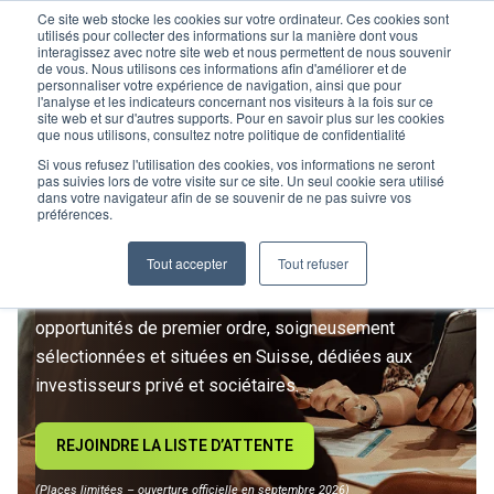
Ce site web stocke les cookies sur votre ordinateur. Ces cookies sont
utilisés pour collecter des informations sur la manière dont vous
interagissez avec notre site web et nous permettent de nous souvenir
de vous. Nous utilisons ces informations afin d'améliorer et de
personnaliser votre expérience de navigation, ainsi que pour
l'analyse et les indicateurs concernant nos visiteurs à la fois sur ce
site web et sur d'autres supports. Pour en savoir plus sur les cookies
L’IMMOBILIER
que nous utilisons, consultez notre politique de confidentialité
D’INVESTISSEMENT ENTRE
Si vous refusez l'utilisation des cookies, vos informations ne seront
pas suivies lors de votre visite sur ce site. Un seul cookie sera utilisé
dans votre navigateur afin de se souvenir de ne pas suivre vos
DANS UNE NOUVELLE ÈRE
préférences.
Tout accepter
Tout refuser
Rejoignez le premier club privé d'investissement
immobilier suisse. Un accès exclusif à des
opportunités de premier ordre, soigneusement
sélectionnées et situées en Suisse, dédiées aux
investisseurs privé et sociétaires.
REJOINDRE LA LISTE D’ATTENTE
(Places limitées – ouverture officielle en septembre 2026)