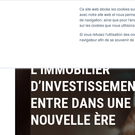
Ce site web stocke les cookies sur
avec notre site web et nous perme
de navigation, ainsi que pour l'ana
sur les cookies que nous utilisons,
Si vous refusez l'utilisation des c
navigateur afin de se souvenir de
L’IMMOBILIER
D’INVESTISSEME
ENTRE DANS UNE
NOUVELLE ÈRE