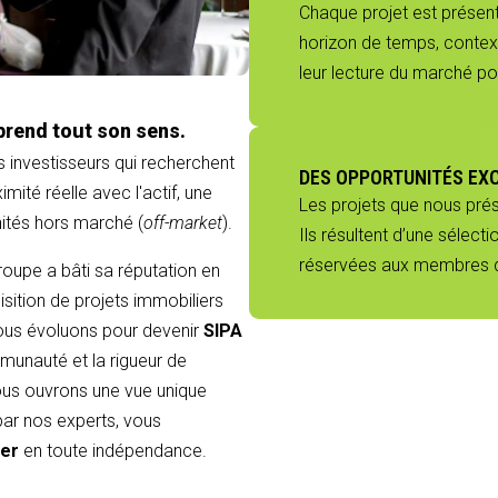
Chaque projet est présenté
horizon de temps, context
leur lecture du marché p
prend tout son sens.
s investisseurs qui recherchent
DES OPPORTUNITÉS EX
mité réelle avec l'actif, une
Les projets que nous pré
nités hors marché (
off-market
).
Ils résultent d’une sélect
réservées aux membres du
groupe a bâti sa réputation en
sition de projets immobiliers
 nous évoluons pour devenir
SIPA
munauté et la rigueur de
 vous ouvrons une vue unique
 par nos experts, vous
ier
en toute indépendance.