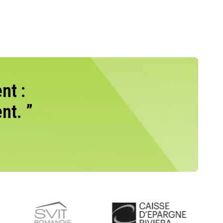
nt :
nt. ”