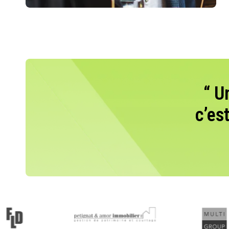
“ U
c’es