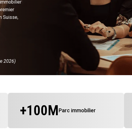
 immobilier
premier
n Suisse,
re 2026)
+
100
M
Parc immobilier