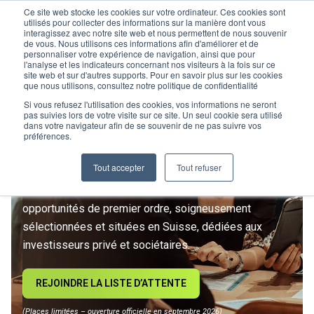
Ce site web stocke les cookies sur votre ordinateur. Ces cookies sont
utilisés pour collecter des informations sur la manière dont vous
interagissez avec notre site web et nous permettent de nous souvenir
de vous. Nous utilisons ces informations afin d'améliorer et de
personnaliser votre expérience de navigation, ainsi que pour
l'analyse et les indicateurs concernant nos visiteurs à la fois sur ce
site web et sur d'autres supports. Pour en savoir plus sur les cookies
L’IMMOBILIER
que nous utilisons, consultez notre politique de confidentialité
D’INVESTISSEMENT ENTRE
Si vous refusez l'utilisation des cookies, vos informations ne seront
pas suivies lors de votre visite sur ce site. Un seul cookie sera utilisé
dans votre navigateur afin de se souvenir de ne pas suivre vos
DANS UNE NOUVELLE ÈRE
préférences.
Tout accepter
Tout refuser
Rejoignez le premier club privé d'investissement
immobilier suisse. Un accès exclusif à des
opportunités de premier ordre, soigneusement
sélectionnées et situées en Suisse, dédiées aux
investisseurs privé et sociétaires.
REJOINDRE LA LISTE D’ATTENTE
(Places limitées – ouverture officielle en septembre 2026)