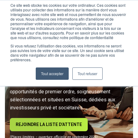
Ce site web stocke les cookies sur votre ordinateur. Ces cookies sont
utilisés pour collecter des informations sur la manière dont vous
interagissez avec notre site web et nous permettent de nous souvenir
de vous. Nous utilisons ces informations afin d'améliorer et de
personnaliser votre expérience de navigation, ainsi que pour
l'analyse et les indicateurs concernant nos visiteurs à la fois sur ce
site web et sur d'autres supports. Pour en savoir plus sur les cookies
L’IMMOBILIER
que nous utilisons, consultez notre politique de confidentialité
D’INVESTISSEMENT ENTRE
Si vous refusez l'utilisation des cookies, vos informations ne seront
pas suivies lors de votre visite sur ce site. Un seul cookie sera utilisé
dans votre navigateur afin de se souvenir de ne pas suivre vos
DANS UNE NOUVELLE ÈRE
préférences.
Tout accepter
Tout refuser
Rejoignez le premier club privé d'investissement
immobilier suisse. Un accès exclusif à des
opportunités de premier ordre, soigneusement
sélectionnées et situées en Suisse, dédiées aux
investisseurs privé et sociétaires.
REJOINDRE LA LISTE D’ATTENTE
(Places limitées – ouverture officielle en septembre 2026)