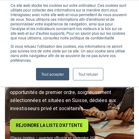
Ce site web stocke les cookies sur votre ordinateur. Ces cookies sont
utilisés pour collecter des informations sur la manière dont vous
interagissez avec notre site web et nous permettent de nous souvenir
de vous. Nous utilisons ces informations afin d'améliorer et de
personnaliser votre expérience de navigation, ainsi que pour
l'analyse et les indicateurs concernant nos visiteurs à la fois sur ce
site web et sur d'autres supports. Pour en savoir plus sur les cookies
L’IMMOBILIER
que nous utilisons, consultez notre politique de confidentialité
D’INVESTISSEMENT ENTRE
Si vous refusez l'utilisation des cookies, vos informations ne seront
pas suivies lors de votre visite sur ce site. Un seul cookie sera utilisé
dans votre navigateur afin de se souvenir de ne pas suivre vos
DANS UNE NOUVELLE ÈRE
préférences.
Tout accepter
Tout refuser
Rejoignez le premier club privé d'investissement
immobilier suisse. Un accès exclusif à des
opportunités de premier ordre, soigneusement
sélectionnées et situées en Suisse, dédiées aux
investisseurs privé et sociétaires.
REJOINDRE LA LISTE D’ATTENTE
(Places limitées – ouverture officielle en septembre 2026)