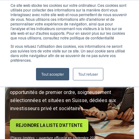
Ce site web stocke les cookies sur votre ordinateur. Ces cookies sont
utilisés pour collecter des informations sur la manière dont vous
interagissez avec notre site web et nous permettent de nous souvenir
de vous. Nous utilisons ces informations afin d'améliorer et de
personnaliser votre expérience de navigation, ainsi que pour
l'analyse et les indicateurs concernant nos visiteurs à la fois sur ce
site web et sur d'autres supports. Pour en savoir plus sur les cookies
L’IMMOBILIER
que nous utilisons, consultez notre politique de confidentialité
D’INVESTISSEMENT ENTRE
Si vous refusez l'utilisation des cookies, vos informations ne seront
pas suivies lors de votre visite sur ce site. Un seul cookie sera utilisé
dans votre navigateur afin de se souvenir de ne pas suivre vos
DANS UNE NOUVELLE ÈRE
préférences.
Tout accepter
Tout refuser
Rejoignez le premier club privé d'investissement
immobilier suisse. Un accès exclusif à des
opportunités de premier ordre, soigneusement
sélectionnées et situées en Suisse, dédiées aux
investisseurs privé et sociétaires.
REJOINDRE LA LISTE D’ATTENTE
(Places limitées – ouverture officielle en septembre 2026)