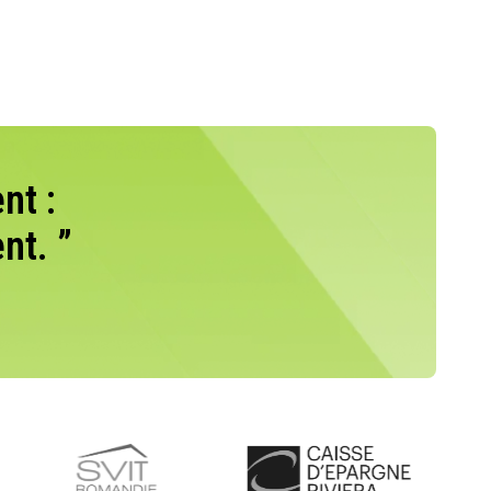
nt :
nt. ”