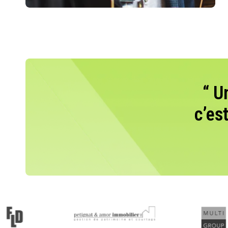
“ U
c’es