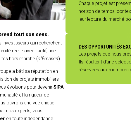
Chaque projet est présenté
horizon de temps, context
leur lecture du marché p
prend tout son sens.
s investisseurs qui recherchent
DES OPPORTUNITÉS EX
mité réelle avec l'actif, une
Les projets que nous pré
nités hors marché (
off-market
).
Ils résultent d’une sélect
réservées aux membres du
groupe a bâti sa réputation en
sition de projets immobiliers
 nous évoluons pour devenir
SIPA
munauté et la rigueur de
 vous ouvrons une vue unique
 par nos experts, vous
ier
en toute indépendance.