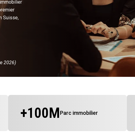
 immobilier
premier
n Suisse,
re 2026)
+
100
M
Parc immobilier