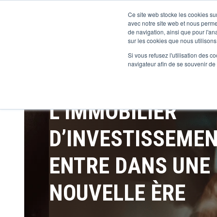
Ce site web stocke les cookies sur
avec notre site web et nous perme
de navigation, ainsi que pour l'ana
sur les cookies que nous utilisons,
Si vous refusez l'utilisation des c
navigateur afin de se souvenir de
L’IMMOBILIER
D’INVESTISSEME
ENTRE DANS UNE
NOUVELLE ÈRE